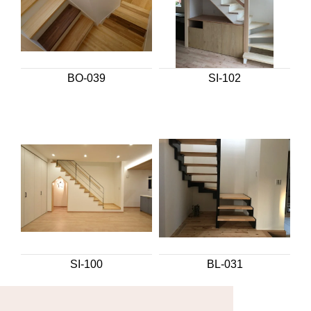
すべり台
BOX階段
手すり
事業者の方
カタログ請求・お問合せ
BO-039
SI-102
SI-100
BL-031