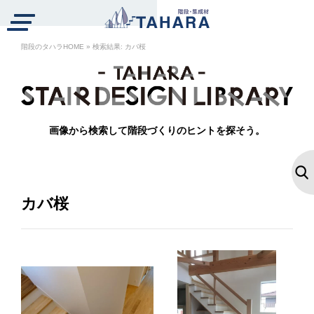
ハラの階段紹介
階段のタハラHOME
»
検索結果: カバ桜
段を選ぶ
トップへ
戻る
工事例
画像から検索して階段づくりのヒントを探そう。
注文の流れ
商品から選ぶ
カテゴリから選ぶ
業者の方へ
A
カバ桜
会社概要
リクルート
ブログ
お知らせ
SKELETON
SPIRAL
STORAGE
スケルトン階段
螺旋階段
収納階段
WEBカタログ
個人情報保護方針
一般の方
カタログ請求・お問合せ
SLIDE
BOX
HANDRAIL