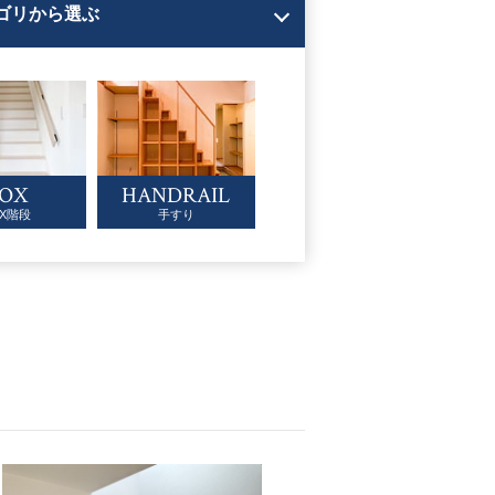
ゴリから選ぶ
OX
HANDRAIL
OX階段
手すり