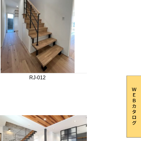
RJ-012