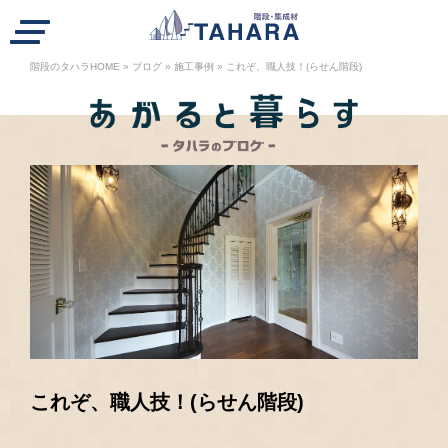
ハラの階段紹介
階段のタハラHOME
»
ブログ
»
施工事例
»
これぞ、職人技！(らせん階段)
段を選ぶ
工事例
注文の流れ
業者の方へ
A
会社概要
リクルート
ブログ
お知らせ
WEBカタログ
個人情報保護方針
一般の方
これぞ、職人技！(らせん階段)
カタログ請求・お問合せ