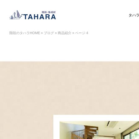
タハ
ハラの階段紹介
タハラの階段紹介
階段を選ぶ
タハラについて
階段のタハラHOME
»
ブログ
»
商品紹介
»
ページ 4
ー あなたの好みの階段が見つかりま
段を選ぶ
会社概要
リクルート
ブログ
お
種類を選ぶ
木を選ぶ
種類から知る
工事例
スケルトン階段
螺旋階段
(オープン階段)
(カーブ階段)
注文の流れ
業者の方へ
箱階段
ロフト用階段
（BOX階段）
&A
会社概要
リクルート
ブログ
お知らせ
WEBカタログ
個人情報保護方針