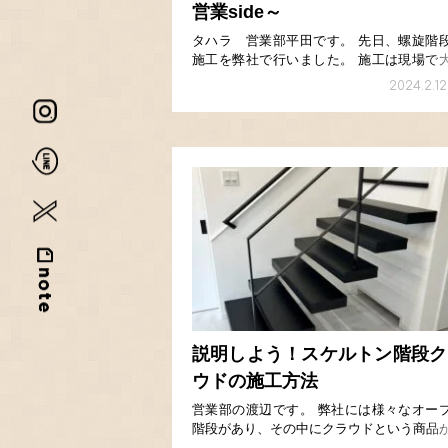
営業side～
タハラ 営業部平田です。 先日、螺旋階
施工を弊社で行いました。 施工は現場で
様におこなっていただいていますが、今回
2024.2.12
場で仮組みをしたり治具を作って現場で問
起こっても対応できるように準備して、工
方に施工に […]
説明しよう！スケルトン階段ク
ウドの施工方法
営業部の渡辺です。 弊社には様々なオー
階段があり、その中にクラウドという商品
ります。 写真や展示会等でご紹介させて