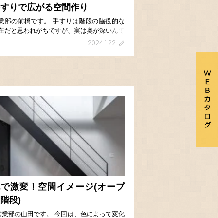
手すりで広がる空間作り
業部の前橋です。 手すりは階段の脇役的な
在だと思われがちですが、実は奥が深いんで
！ 階段手すりを思い浮かべた時に丸棒をイ
2024.1.22
ージする方が多いと思いますが、丸棒だけで
なく直方体の「平角手すり」や、丸棒手すり
凸凹のシ […]
色で激変！空間イメージ(オープ
階段)
業部の山田です。 今回は、色によって変化