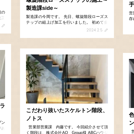
螺旋階段ローズステップの施工～
製造課side～
段の
営
製造課の今岡です。 先日、螺旋階段ローズス
大工
存
テップの組上げ加工を行いました。 初めて全
は工
す
ての工程を１人で行い、支柱や受け木・連結子
題が
メ
2024.2.5
柱・親柱など、現場で収まらないことがないよ
場の
は
うに微調整するところが多く苦労しました。
に
仮組を行い […]
ラ
こだわり抜いたスケルトン階段、
ノトス
ン
プン
営業部営業課 内藤です。 今回紹介させて頂
があ
営
く階段は、株式会社AQ Group様 ABCハウジ
いた