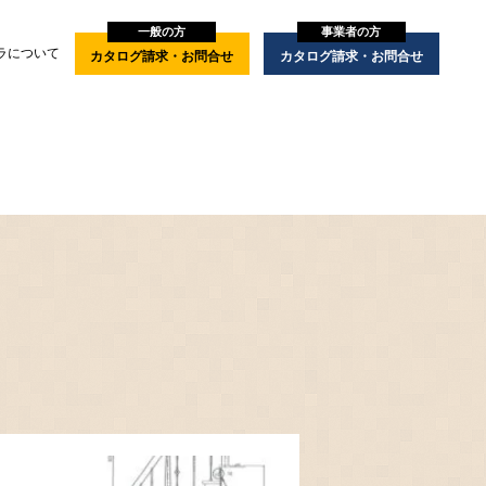
一般の方
事業者の方
ラについて
カタログ請求・お問合せ
カタログ請求・お問合せ
商品一覧
多機能階段
非住宅 階段・手すり