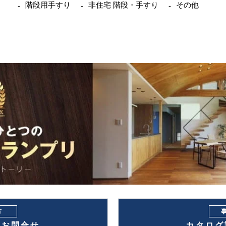
階段用手すり
非住宅 階段・手すり
その他
方
・お問合せ
カタログ