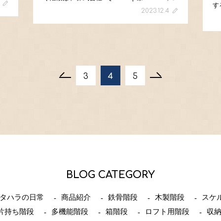
す
ング明石・大蔵海岸住宅公園内に納品させてい
段板
2023.12.4
思
ただいたノトスです。 段板厚み60㎜で、か
「段
に
な […]
[…
3
4
5
BLOG CATEGORY
タハラの日常
商品紹介
鉄骨階段
木製階段
スケ
片持ち階段
多機能階段
箱階段
ロフト用階段
収