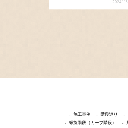
2024.1.15
だく中で、お客様から「どうやって壁から
のみが突き出した形になっているのか？」
板の中はど […]
施工事例
階段巡り
螺旋階段（カーブ階段）