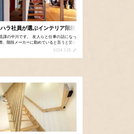
タハラ社員が選ぶインテリア階段
流課の中川です。 友人らと仕事の話になっ
際、階段メーカーに勤めていると言うと驚か
ます。 住宅のキッチンやトイレは分かりや
2024.3.25
いと思うのですが、私もタハラに入社するま
は階段について考えたことはありませんでし
。 まし […]