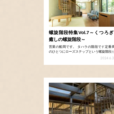
素材から知る
一般の方
カタログ請求・お問合せ
鉄骨階段
木製階段
事業者の方
カタログ請求・お問合せ
螺旋階段特集Vol.7～くつろ
癒しの螺旋階段～
営業の船岡です。 タハラの階段でド定番
のひとつにローズステップという螺旋階段
ります。 この商品は部材や形状が規格化
2024.6.3
ており、螺旋階段としてはお手頃な価格で
入いただけます。 この度、九州の離島に
されるホテ […]