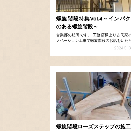
螺旋階段特集Vol.4～インパ
のある螺旋階段～
営業部の舩岡です。 工務店様より古民家
ノベーション工事で螺旋階段のお話をいた
ました。 通常360°を13段で割って1段当
2024.5.13
27.69°で作成するケースが多いですが、今
現場は階高も2400㎜と低かったため、円 […
螺旋階段ローズステップの施工