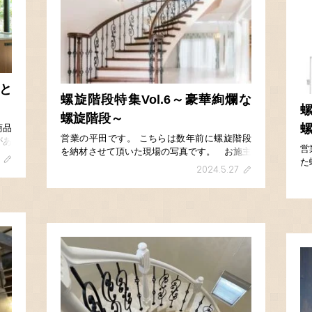
ぎと
螺旋階段特集Vol.6～豪華絢爛な
螺
螺旋階段～
螺
商品
営業の平田です。 こちらは数年前に螺旋階段
があ
営
を納材させて頂いた現場の写真です。 お施主
され
た
様が螺旋階段のある家に住むのが夢との事で、
ご購
2024.5.27
思
ねじれ桁を使った螺旋階段と手すりを作成しま
建設
目
した。 玄 […]
目
[…