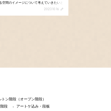
る空間のイメージについて考えていきたいと
います。 建売りの同じ間取りで横並び
2023.10.16
した時、こんなにも印象に差が生まれるのか
]
ルトン階段（オープン階段）
納階段
アートケ込み・段板