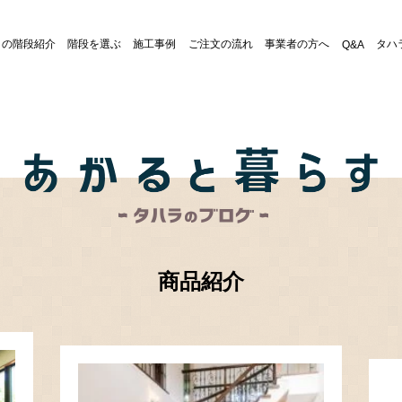
ラの階段紹介
階段を選ぶ
施工事例
ご注文の流れ
事業者の方へ
タハ
Q&A
す ー
知らせ
WEBカタログ
個人情報保護方針
塗装を選ぶ
片持ち階段
収納階段
（キャンティレバー階段）
商品紹介
段板・ケ込み
階段用手すり