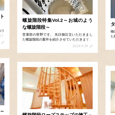
クト
螺旋階段特集Vol.2～お城のよう
な螺旋階段～
のリ
物
営業部の菅野です。 先日御注文いただきまし
だき
た
た螺旋階段の案件を紹介させていただきます。
たり
れ
御施主様の強いご要望で「ヨーロッパのお城の
回の
す
2024.4.29
ような階段」との御依頼を受けました。 一番
]
で
苦労した点は、1段目に立つ３００角の […]
た
～