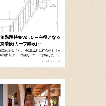
旋階段特集Vol.５～主役となる
旋階段(カーブ階段)～
業部の池田です。 今回は1月に打合せを行っ
螺旋階段(カーブ階段)についてお話したいと
います。 こちらの階段はすごく特殊で、1段
2024.5.20
からR段板になっており、外側の1段目～4段
までは左木口が見える仕様でした。 &nbs
]