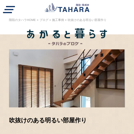
ハラの階段紹介
階段のタハラHOME
»
ブログ
»
施工事例
»
吹抜けのある明るい部屋作り
段を選ぶ
工事例
注文の流れ
業者の方へ
A
会社概要
リクルート
ブログ
お知らせ
WEBカタログ
個人情報保護方針
一般の方
吹抜けのある明るい部屋作り
カタログ請求・お問合せ